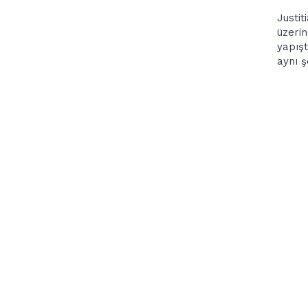
Justit
üzerin
yapışt
aynı şe