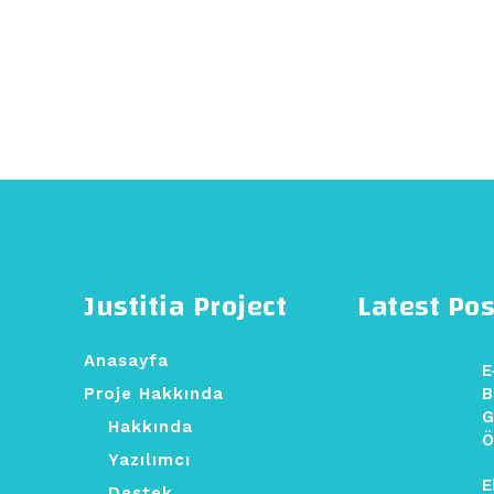
Justitia Project
Latest Pos
Anasayfa
E
Proje Hakkında
B
G
Hakkında
Ö
Yazılımcı
E
Destek