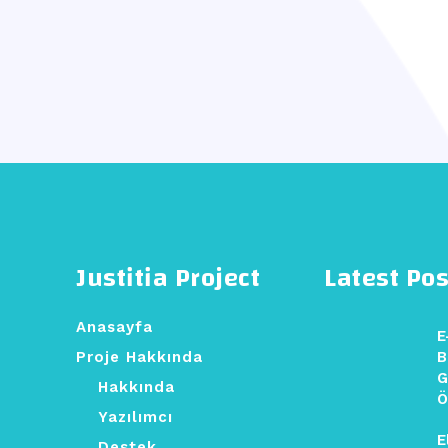
Justitia Project
Latest Pos
Anasayfa
E
Proje Hakkında
B
G
Hakkında
Ö
Yazılımcı
E
Destek