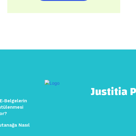
Justitia 
 E-Belgelerin
ntülenmesi
or?
utanağa Nasıl