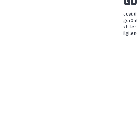
Gö
Justit
görün
stille
ilgilen